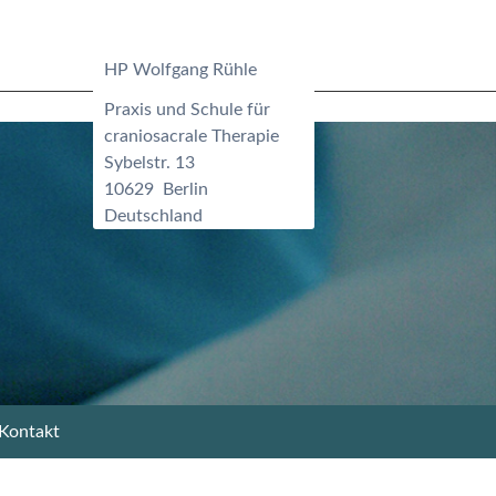
HP Wolfgang Rühle
Praxis und Schule für
craniosacrale Therapie
Sybelstr. 13
10629
Berlin
Deutschland
Kontakt