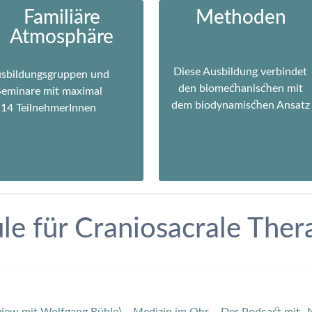
Familiäre
Methoden
Atmosphäre
Diese Ausbildung verbindet
sbildungsgruppen und
den biomechanischen mit
Seminare mit maximal
dem biodynamischen Ansatz
14 TeilnehmerInnen
le für Craniosacrale Ther
view mit Wolfgang Rühle) – Medizin im Ohr – Der Podcast mit „Na