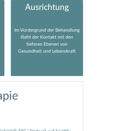
Ausrichtung
Im Vordergrund der Behandlung
steht der Kontakt mit den
tieferen Ebenen von
Gesundheit und Lebenskraft
apie
türlich Elli“ | Podcast auf Spotify